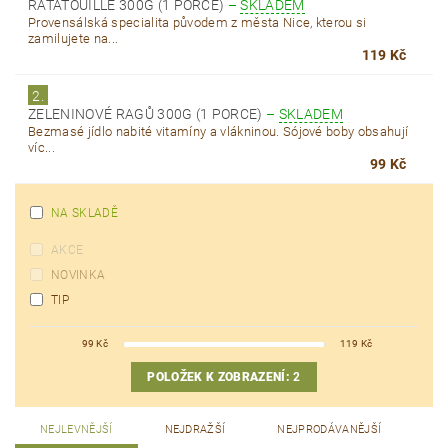
RATATOUILLE 300G (1 PORCE)
–
SKLADEM
Provensálská specialita původem z města Nice, kterou si
zamilujete na...
119 Kč
2.
ZELENINOVÉ RAGŮ 300G (1 PORCE)
–
SKLADEM
Bezmasé jídlo nabité vitamíny a vlákninou. Sójové boby obsahují
víc...
99 Kč
NA SKLADĚ
AKCE
NOVINKA
TIP
99
Kč
119
Kč
POLOŽEK K ZOBRAZENÍ:
2
NEJLEVNĚJŠÍ
NEJDRAŽŠÍ
NEJPRODÁVANĚJŠÍ