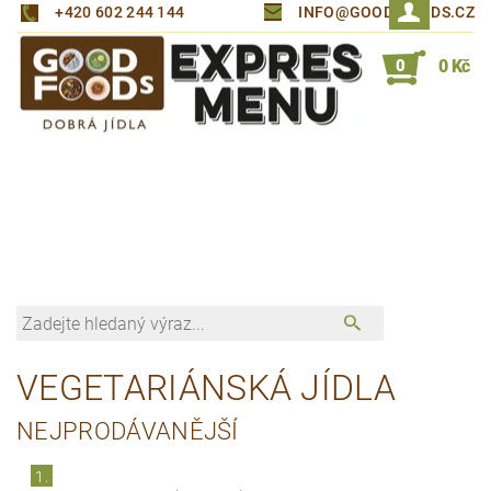
+420 602 244 144
INFO@GOOD-FOODS.CZ
0
0 Kč
VEGETARIÁNSKÁ JÍDLA
NEJPRODÁVANĚJŠÍ
1.